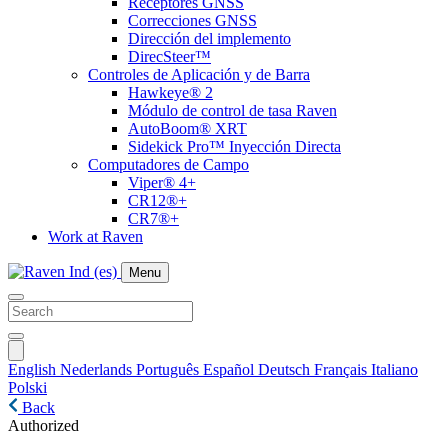
Receptores GNSS
Correcciones GNSS
Dirección del implemento
DirecSteer™
Controles de Aplicación y de Barra
Hawkeye® 2
Módulo de control de tasa Raven
AutoBoom® XRT
Sidekick Pro™ Inyección Directa
Computadores de Campo
Viper® 4+
CR12®+
CR7®+
Work at Raven
Menu
English
Nederlands
Português
Español
Deutsch
Français
Italiano
Polski
Back
Authorized