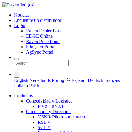
Noticias
Encuentre un distribuidor
Login
Raven Dealer Portal
EDGE Online
Raven Price Point
Slingshot Portal
AgSync Portal
English
Nederlands
Português
Español
Deutsch
Français
Italiano
Polski
Productos
Conectividad y Logística
Field Hub 2.1
Orientación y Dirección
VSN® Piloto por cámara
RS1™
SC1™