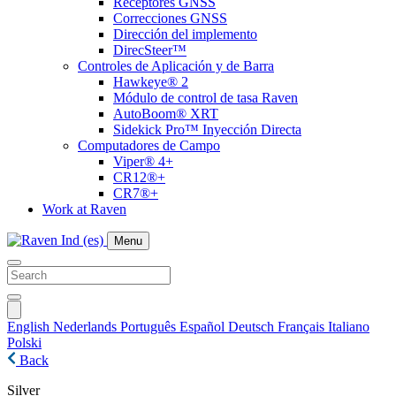
Receptores GNSS
Correcciones GNSS
Dirección del implemento
DirecSteer™
Controles de Aplicación y de Barra
Hawkeye® 2
Módulo de control de tasa Raven
AutoBoom® XRT
Sidekick Pro™ Inyección Directa
Computadores de Campo
Viper® 4+
CR12®+
CR7®+
Work at Raven
Menu
English
Nederlands
Português
Español
Deutsch
Français
Italiano
Polski
Back
Silver