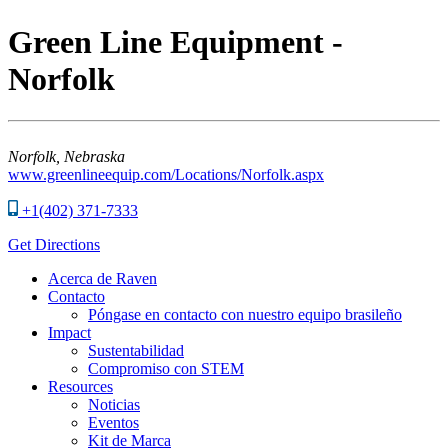
Green Line Equipment -
Norfolk
Norfolk,
Nebraska
www.greenlineequip.com/Locations/Norfolk.aspx
+1(402) 371-7333
Get Directions
Acerca de Raven
Contacto
Póngase en contacto con nuestro equipo brasileño
Impact
Sustentabilidad
Compromiso con STEM
Resources
Noticias
Eventos
Kit de Marca