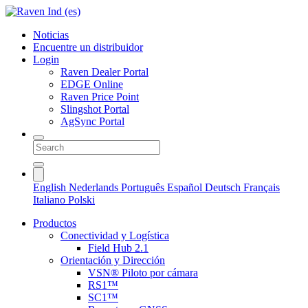
Noticias
Encuentre un distribuidor
Login
Raven Dealer Portal
EDGE Online
Raven Price Point
Slingshot Portal
AgSync Portal
English
Nederlands
Português
Español
Deutsch
Français
Italiano
Polski
Productos
Conectividad y Logística
Field Hub 2.1
Orientación y Dirección
VSN® Piloto por cámara
RS1™
SC1™