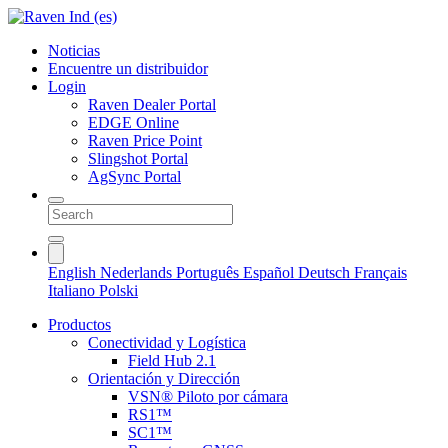
Noticias
Encuentre un distribuidor
Login
Raven Dealer Portal
EDGE Online
Raven Price Point
Slingshot Portal
AgSync Portal
English
Nederlands
Português
Español
Deutsch
Français
Italiano
Polski
Productos
Conectividad y Logística
Field Hub 2.1
Orientación y Dirección
VSN® Piloto por cámara
RS1™
SC1™