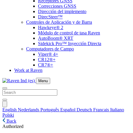
Receptores GNSS
Correcciones GNSS
Dirección del implemento
DirecSteer™
Controles de Aplicación y de Barra
Hawkeye® 2
Módulo de control de tasa Raven
AutoBoom® XRT
Sidekick Pro™ Inyección Directa
Computadores de Campo
Viper® 4+
CR12®+
CR7®+
Work at Raven
Menu
English
Nederlands
Português
Español
Deutsch
Français
Italiano
Polski
Back
Authorized