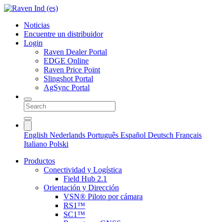
Noticias
Encuentre un distribuidor
Login
Raven Dealer Portal
EDGE Online
Raven Price Point
Slingshot Portal
AgSync Portal
English
Nederlands
Português
Español
Deutsch
Français
Italiano
Polski
Productos
Conectividad y Logística
Field Hub 2.1
Orientación y Dirección
VSN® Piloto por cámara
RS1™
SC1™