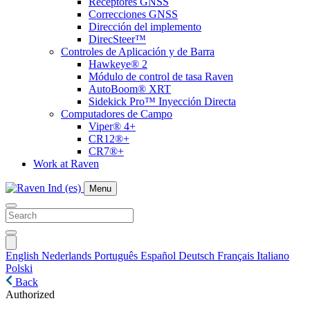
Receptores GNSS
Correcciones GNSS
Dirección del implemento
DirecSteer™
Controles de Aplicación y de Barra
Hawkeye® 2
Módulo de control de tasa Raven
AutoBoom® XRT
Sidekick Pro™ Inyección Directa
Computadores de Campo
Viper® 4+
CR12®+
CR7®+
Work at Raven
Menu
English
Nederlands
Português
Español
Deutsch
Français
Italiano
Polski
Back
Authorized