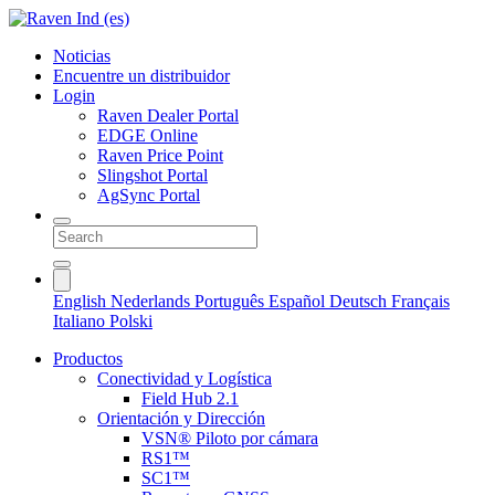
Noticias
Encuentre un distribuidor
Login
Raven Dealer Portal
EDGE Online
Raven Price Point
Slingshot Portal
AgSync Portal
English
Nederlands
Português
Español
Deutsch
Français
Italiano
Polski
Productos
Conectividad y Logística
Field Hub 2.1
Orientación y Dirección
VSN® Piloto por cámara
RS1™
SC1™