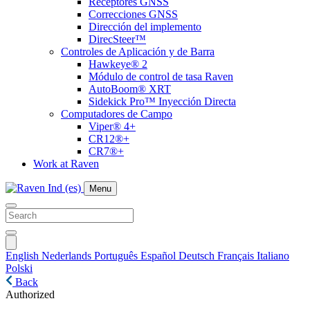
Receptores GNSS
Correcciones GNSS
Dirección del implemento
DirecSteer™
Controles de Aplicación y de Barra
Hawkeye® 2
Módulo de control de tasa Raven
AutoBoom® XRT
Sidekick Pro™ Inyección Directa
Computadores de Campo
Viper® 4+
CR12®+
CR7®+
Work at Raven
Menu
English
Nederlands
Português
Español
Deutsch
Français
Italiano
Polski
Back
Authorized