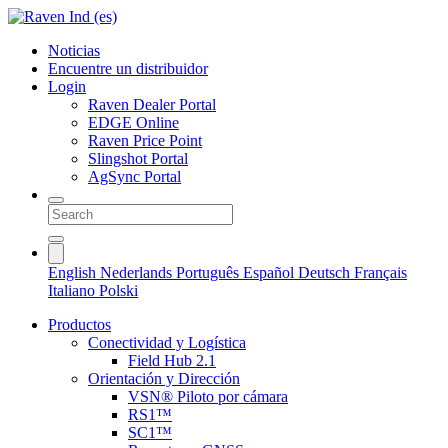
Noticias
Encuentre un distribuidor
Login
Raven Dealer Portal
EDGE Online
Raven Price Point
Slingshot Portal
AgSync Portal
English
Nederlands
Português
Español
Deutsch
Français
Italiano
Polski
Productos
Conectividad y Logística
Field Hub 2.1
Orientación y Dirección
VSN® Piloto por cámara
RS1™
SC1™