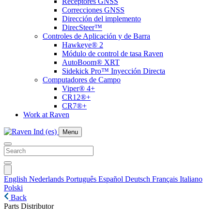
Receptores GNSS
Correcciones GNSS
Dirección del implemento
DirecSteer™
Controles de Aplicación y de Barra
Hawkeye® 2
Módulo de control de tasa Raven
AutoBoom® XRT
Sidekick Pro™ Inyección Directa
Computadores de Campo
Viper® 4+
CR12®+
CR7®+
Work at Raven
Menu
English
Nederlands
Português
Español
Deutsch
Français
Italiano
Polski
Back
Parts Distributor