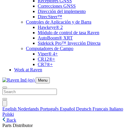
Receptores GNSS
Correcciones GNSS
Dirección del implemento
DirecSteer™
Controles de Aplicación y de Barra
Hawkeye® 2
Módulo de control de tasa Raven
AutoBoom® XRT
Sidekick Pro™ Inyección Directa
Computadores de Campo
Viper® 4+
CR12®+
CR7®+
Work at Raven
Menu
English
Nederlands
Português
Español
Deutsch
Français
Italiano
Polski
Back
Parts Distributor