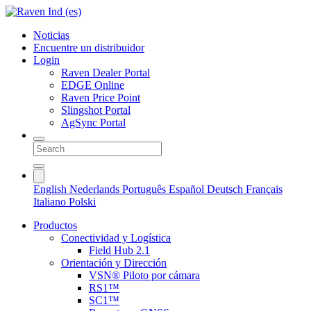
Noticias
Encuentre un distribuidor
Login
Raven Dealer Portal
EDGE Online
Raven Price Point
Slingshot Portal
AgSync Portal
English
Nederlands
Português
Español
Deutsch
Français
Italiano
Polski
Productos
Conectividad y Logística
Field Hub 2.1
Orientación y Dirección
VSN® Piloto por cámara
RS1™
SC1™