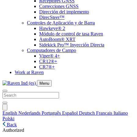
Receptores GNSS
Correcciones GNSS
Dirección del implemento
DirecSteer™
Controles de Aplicación y de Barra
Hawkeye® 2
Módulo de control de tasa Raven
AutoBoom® XRT
Sidekick Pro™ Inyección Directa
Computadores de Campo
Viper® 4+
CR12®+
CR7®+
Work at Raven
Menu
English
Nederlands
Português
Español
Deutsch
Français
Italiano
Polski
Back
Authorized