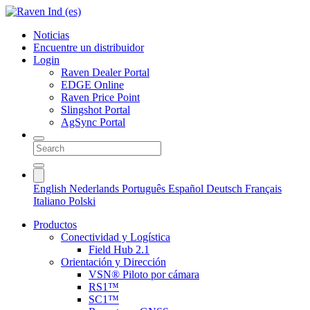
Noticias
Encuentre un distribuidor
Login
Raven Dealer Portal
EDGE Online
Raven Price Point
Slingshot Portal
AgSync Portal
English
Nederlands
Português
Español
Deutsch
Français
Italiano
Polski
Productos
Conectividad y Logística
Field Hub 2.1
Orientación y Dirección
VSN® Piloto por cámara
RS1™
SC1™