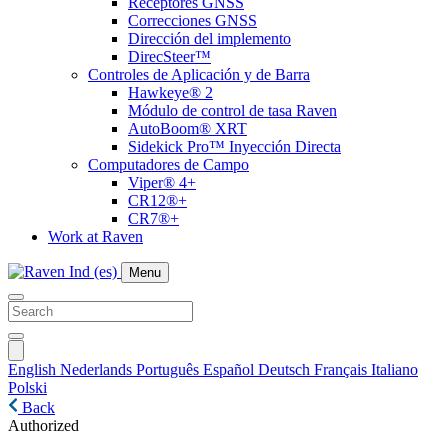
Receptores GNSS
Correcciones GNSS
Dirección del implemento
DirecSteer™
Controles de Aplicación y de Barra
Hawkeye® 2
Módulo de control de tasa Raven
AutoBoom® XRT
Sidekick Pro™ Inyección Directa
Computadores de Campo
Viper® 4+
CR12®+
CR7®+
Work at Raven
Menu
English
Nederlands
Português
Español
Deutsch
Français
Italiano
Polski
Back
Authorized