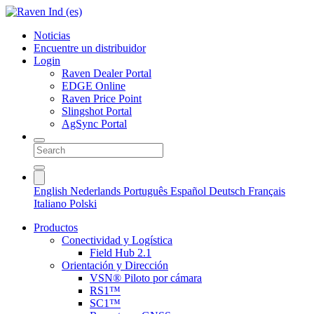
Noticias
Encuentre un distribuidor
Login
Raven Dealer Portal
EDGE Online
Raven Price Point
Slingshot Portal
AgSync Portal
English
Nederlands
Português
Español
Deutsch
Français
Italiano
Polski
Productos
Conectividad y Logística
Field Hub 2.1
Orientación y Dirección
VSN® Piloto por cámara
RS1™
SC1™