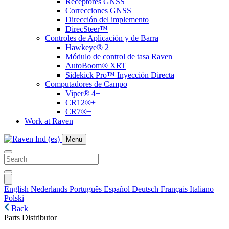
Receptores GNSS
Correcciones GNSS
Dirección del implemento
DirecSteer™
Controles de Aplicación y de Barra
Hawkeye® 2
Módulo de control de tasa Raven
AutoBoom® XRT
Sidekick Pro™ Inyección Directa
Computadores de Campo
Viper® 4+
CR12®+
CR7®+
Work at Raven
Menu
English
Nederlands
Português
Español
Deutsch
Français
Italiano
Polski
Back
Parts Distributor