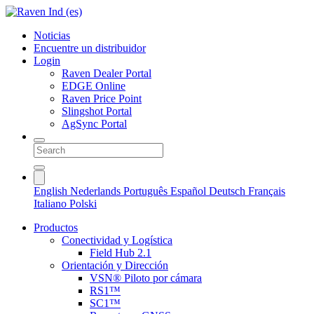
Noticias
Encuentre un distribuidor
Login
Raven Dealer Portal
EDGE Online
Raven Price Point
Slingshot Portal
AgSync Portal
English
Nederlands
Português
Español
Deutsch
Français
Italiano
Polski
Productos
Conectividad y Logística
Field Hub 2.1
Orientación y Dirección
VSN® Piloto por cámara
RS1™
SC1™