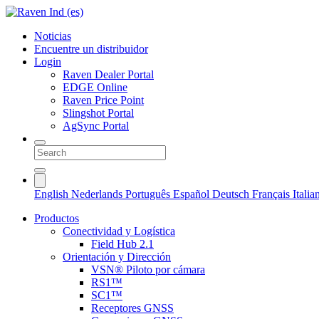
Noticias
Encuentre un distribuidor
Login
Raven Dealer Portal
EDGE Online
Raven Price Point
Slingshot Portal
AgSync Portal
English
Nederlands
Português
Español
Deutsch
Français
Itali
Productos
Conectividad y Logística
Field Hub 2.1
Orientación y Dirección
VSN® Piloto por cámara
RS1™
SC1™
Receptores GNSS