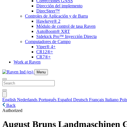
Correcciones GNSS
Dirección del implemento
DirecSteer™
Controles de Aplicación y de Barra
Hawkeye® 2
Módulo de control de tasa Raven
AutoBoom® XRT
Sidekick Pro™ Inyección Directa
Computadores de Campo
Viper® 4+
CR12®+
CR7®+
Work at Raven
Menu
English
Nederlands
Português
Español
Deutsch
Français
Italiano
Pols
Back
Authorized
August Bruns Landmaschinen G