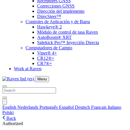
Receptores GNSS
Correcciones GNSS
Dirección del implemento
DirecSteer™
Controles de Aplicación y de Barra
Hawkeye® 2
Módulo de control de tasa Raven
AutoBoom® XRT
Sidekick Pro™ Inyección Directa
Computadores de Campo
Viper® 4+
CR12®+
CR7®+
Work at Raven
Menu
English
Nederlands
Português
Español
Deutsch
Français
Italiano
Polski
Back
Authorized