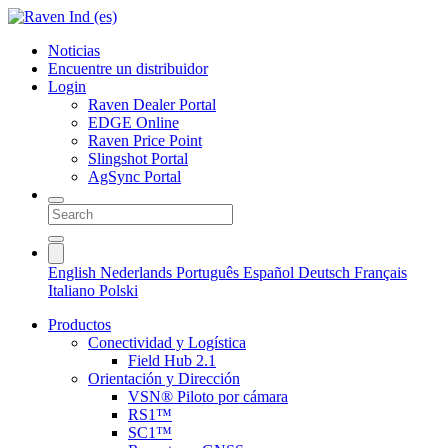
Noticias
Encuentre un distribuidor
Login
Raven Dealer Portal
EDGE Online
Raven Price Point
Slingshot Portal
AgSync Portal
English
Nederlands
Português
Español
Deutsch
Français
Italiano
Polski
Productos
Conectividad y Logística
Field Hub 2.1
Orientación y Dirección
VSN® Piloto por cámara
RS1™
SC1™