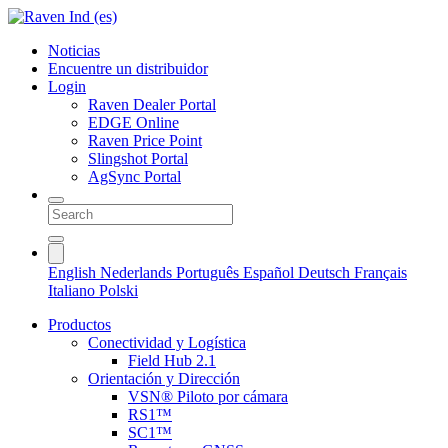
Noticias
Encuentre un distribuidor
Login
Raven Dealer Portal
EDGE Online
Raven Price Point
Slingshot Portal
AgSync Portal
English
Nederlands
Português
Español
Deutsch
Français
Italiano
Polski
Productos
Conectividad y Logística
Field Hub 2.1
Orientación y Dirección
VSN® Piloto por cámara
RS1™
SC1™