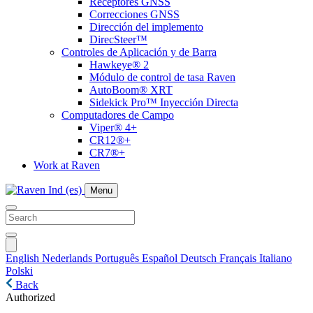
Receptores GNSS
Correcciones GNSS
Dirección del implemento
DirecSteer™
Controles de Aplicación y de Barra
Hawkeye® 2
Módulo de control de tasa Raven
AutoBoom® XRT
Sidekick Pro™ Inyección Directa
Computadores de Campo
Viper® 4+
CR12®+
CR7®+
Work at Raven
Menu
English
Nederlands
Português
Español
Deutsch
Français
Italiano
Polski
Back
Authorized